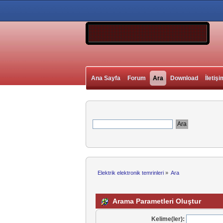
Ana Sayfa
Forum
Ara
Download
İletişi
Elektrik elektronik temrinleri
»
Ara
Arama Parametleri Oluştur
Kelime(ler):