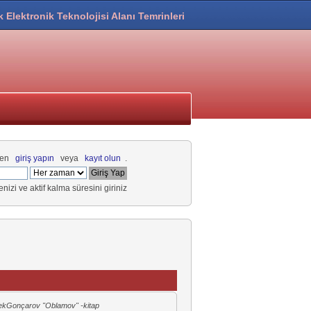
k Elektronik Teknolojisi Alanı Temrinleri
fen
giriş yapın
veya
kayıt olun
.
renizi ve aktif kalma süresini giriniz
ek
Gonçarov "Oblamov" -kitap