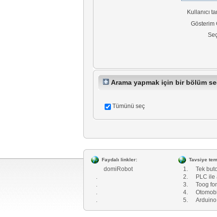
Kullanıcı ta
Gösterim 
Seç
Arama yapmak için bir bölüm se
Tümünü seç
Faydalı linkler:
Tavsiye temr
domiRobot
1.
Tek buton
.
2.
PLC ile 
.
3.
Toog fo
.
4.
Otomobi
.
5.
Arduino 