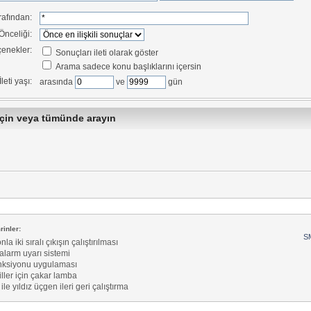
rafından:
Önceliği:
enekler:
Sonuçları ileti olarak göster
Arama sadece konu başlıklarını içersin
İleti yaşı:
arasında
ve
gün
çin veya tümünde arayın
inler:
SM
la iki sıralı çıkışın çalıştırılması
alarm uyarı sistemi
nksiyonu uygulaması
ller için çakar lamba
ile yıldız üçgen ileri geri çalıştırma