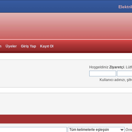
Elektri
m
Üyeler
Giriş Yap
Kayıt Ol
Hoşgeldiniz
Ziyaretçi
. Lüt
Kullanıcı adınızı, şif
Örn