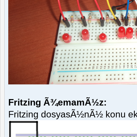
Fritzing Ã¾emamÃ½z:
Fritzing dosyasÃ½nÃ½ konu ekin