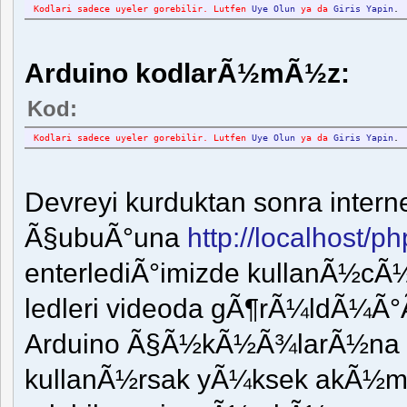
Kodlari sadece uyeler gorebilir. Lutfen
Uye Olun
ya da
Giris Yapin
.
Arduino kodlarÃ½mÃ½z:
Kod:
Kodlari sadece uyeler gorebilir. Lutfen
Uye Olun
ya da
Giris Yapin
.
Devreyi kurduktan sonra int
Ã§ubuÃ°una
http://localhost/
enterlediÃ°imizde kullanÃ½c
ledleri videoda gÃ¶rÃ¼ldÃ¼Ã°
Arduino Ã§Ã½kÃ½Ã¾larÃ½na Led 
kullanÃ½rsak yÃ¼ksek akÃ½m Ã