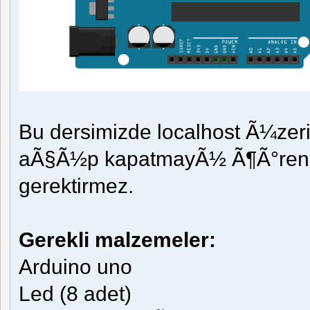
Bu dersimizde localhost Ã¼zeri
aÃ§Ã½p kapatmayÃ½ Ã¶Ã°renec
gerektirmez.
Gerekli malzemeler:
Arduino uno
Led (8 adet)