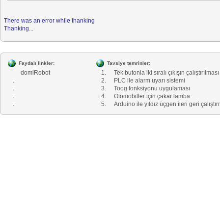
There was an error while thanking
Thanking...
Faydalı linkler:
Tavsiye temrinler:
domiRobot
1.
Tek butonla iki sıralı çıkışın çalıştırılması
.
2.
PLC ile alarm uyarı sistemi
.
3.
Toog fonksiyonu uygulaması
.
4.
Otomobiller için çakar lamba
.
5.
Arduino ile yıldız üçgen ileri geri çalıştı