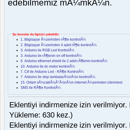
edebilmemiz mÃ¼mkÃ¼n.
Şu konular da ilginizi çekebilir:
1. Bilgisayar Ã¼zerinden rÃ¶le kontrolÃ¼
2. Bilgisayar Ã¼zerinden 4 adet rÃ¶le kontrolÃ¼
3. Arduino ile RGB Led KontrolÃ¼
3. Arduino ile rÃ¶lenin on off kontrolÃ¼
6. Arduino ethernet shield ile 2 adet rÃ¶lenin kontrolÃ¼
10. Arduino ile dc motor kontrolÃ¼
7. C# ile Arduino Led - RÃ¶le KontrolÃ¼
7. Arduino ile stop lambalarÃ½nÃ½n kontrolÃ¼
15. Ortam sÃ½caklÃ½Ã°Ã½nÃ½n internet Ã¼zerinden izlenmesi
SMS ile RÃ¶le KontrolÃ¼
Eklentiyi indirmenize izin verilmiyor.
Yükleme: 630 kez.)
Eklentiyi indirmenize izin verilmiyor.