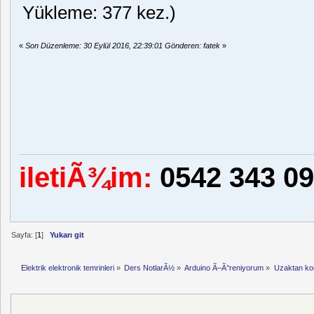
Yükleme: 377 kez.)
«
Son Düzenleme: 30 Eylül 2016, 22:39:01 Gönderen: fatek
»
iletiÃ¾im:
0542 343 09
Sayfa: [
1
]
Yukarı git
Elektrik elektronik temrinleri
»
Ders NotlarÃ½
»
Arduino Ã–Ã°reniyorum
»
Uzaktan kon