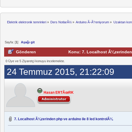
Elektrik elektronik temrinleri
»
Ders NotlarÃ½
»
Arduino Ã–Ã°reniyorum
»
Uzaktan kont
Sayfa: [
1
]
Aşağı git
Gönderen
Konu: 7. Localhost Ã¼zerinden 
0 Üye ve 5 Ziyaretçi konuyu incelemekte.
24 Temmuz 2015, 21:22:09
Hasan ERTÃœRK
7. Localhost Ã¼zerinden php ve arduino ile 8 led kontrolÃ¼