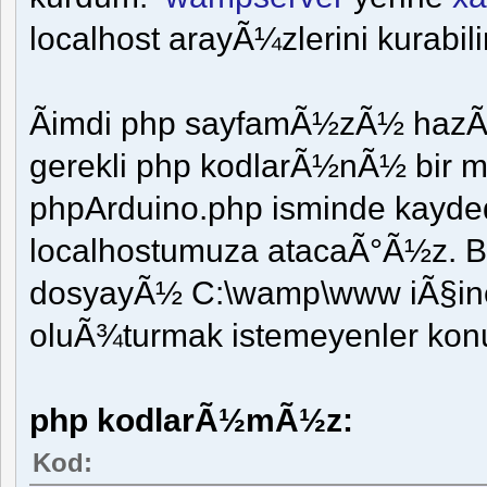
localhost arayÃ¼zlerini kurabilir
Ãimdi php sayfamÃ½zÃ½ haz
gerekli php kodlarÃ½nÃ½ bir
phpArduino.php isminde kayde
localhostumuza atacaÃ°Ã½z. 
dosyayÃ½ C:\wamp\www iÃ§in
oluÃ¾turmak istemeyenler konu 
php kodlarÃ½mÃ½z:
Kod: