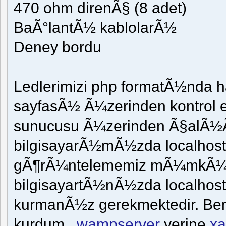
470 ohm direnÃ§ (8 adet)
BaÃ°lantÃ½ kablolarÃ½
Deney bordu
Ledlerimizi php formatÃ½nda
sayfasÃ½ Ã¼zerinden kontrol e
sunucusu Ã¼zerinden Ã§alÃ½
bilgisayarÃ½mÃ½zda localhost
gÃ¶rÃ¼ntelememiz mÃ¼mkÃ¼n
bilgisayartÃ½nÃ½zda localhost 
kurmanÃ½z gerekmektedir. Ben
kurdum.
wampserver
yerine
x