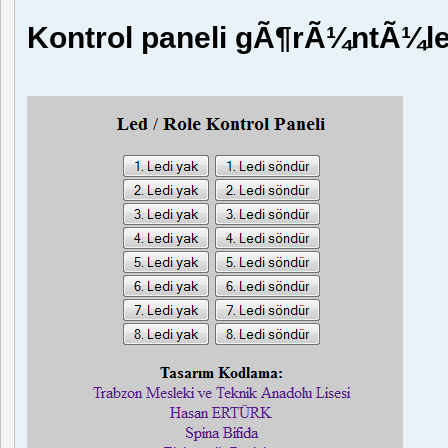
Kontrol paneli gÃ¶rÃ¼ntÃ¼le