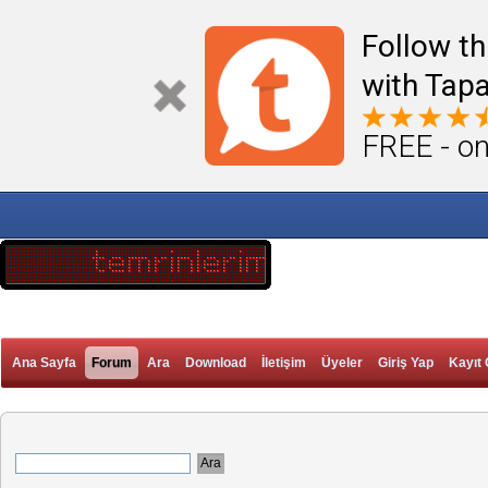
Follow th
with Tapa
FREE - on
Ana Sayfa
Forum
Ara
Download
İletişim
Üyeler
Giriş Yap
Kayıt 