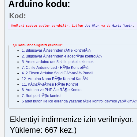
Arduino kodu:
Kod:
Kodlari sadece uyeler gorebilir. Lutfen
Uye Olun
ya da
Giris Yapin
.
Şu konular da ilginizi çekebilir:
1. Bilgisayar Ã¼zerinden rÃ¶le kontrolÃ¼
2. Bilgisayar Ã¼zerinden 4 adet rÃ¶le kontrolÃ¼
5. Arese arduino uno3 shild paketi eklemek
7. C# ile Arduino Led - RÃ¶le KontrolÃ¼
4. 2 Eksen Arduino Shild GÃ¼neÃ¾ Paneli
12. Arduino Nano RÃ¶le Kontrol KartÃ½
11. KÃ½zÃ½lÃ¶tesi RÃ¶le Kontrol
6. Arduino ve PHP Ãle RÃ¶le Kontrol
7. Seri port rÃ¶le kontrol
5 adet buton ile lcd ekranda yazarak rÃ¶le kontrol devresi yapÃ½mÃ
Eklentiyi indirmenize izin verilmiyor.
Yükleme: 667 kez.)