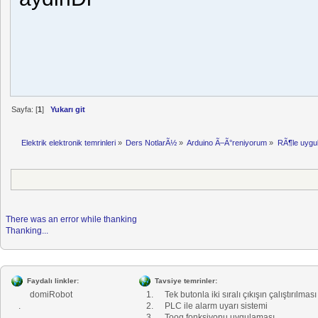
Sayfa: [
1
]
Yukarı git
Elektrik elektronik temrinleri
»
Ders NotlarÃ½
»
Arduino Ã–Ã°reniyorum
»
RÃ¶le uygu
There was an error while thanking
Thanking...
Faydalı linkler:
Tavsiye temrinler:
domiRobot
1.
Tek butonla iki sıralı çıkışın çalıştırılması
.
2.
PLC ile alarm uyarı sistemi
.
3.
Toog fonksiyonu uygulaması