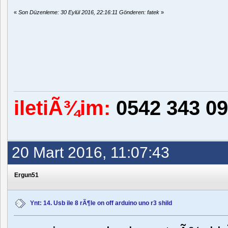
«
Son Düzenleme: 30 Eylül 2016, 22:16:11 Gönderen: fatek
»
iletiÃ¾im:
0542 343 09
20 Mart 2016, 11:07:43
Ergun51
Ynt: 14. Usb ile 8 rÃ¶le on off arduino uno r3 shild