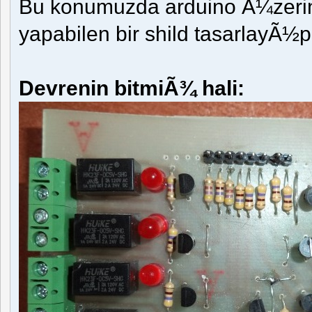
Bu konumuzda arduino Ã¼zerind
yapabilen bir shild tasarlay
Devrenin bitmiÃ¾ hali: