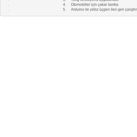
.
4.
Otomobiller için çakar lamba
.
5.
Arduino ile yıldız üçgen ileri geri çalıştı