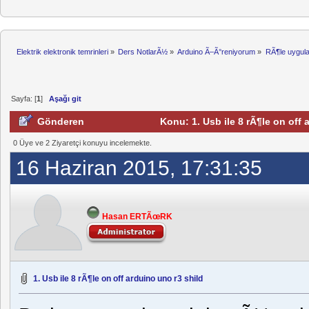
Elektrik elektronik temrinleri
»
Ders NotlarÃ½
»
Arduino Ã–Ã°reniyorum
»
RÃ¶le uygul
Sayfa: [
1
]
Aşağı git
Gönderen
Konu: 1. Usb ile 8 rÃ¶le on off
0 Üye ve 2 Ziyaretçi konuyu incelemekte.
16 Haziran 2015, 17:31:35
Hasan ERTÃœRK
1. Usb ile 8 rÃ¶le on off arduino uno r3 shild