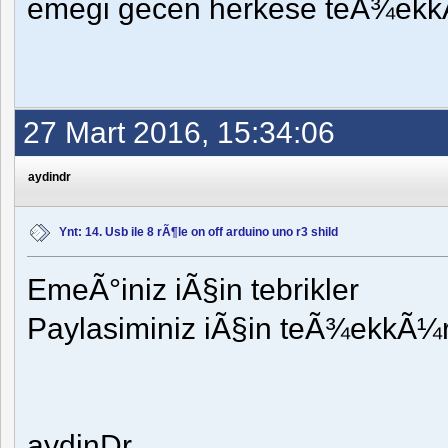
emegi gecen herkese teÃ¾ekk
27 Mart 2016, 15:34:06
aydindr
Ynt: 14. Usb ile 8 rÃ¶le on off arduino uno r3 shild
EmeÃ°iniz iÃ§in tebrikler
Paylasiminiz iÃ§in teÃ¾ekkÃ¼r
aydinDr