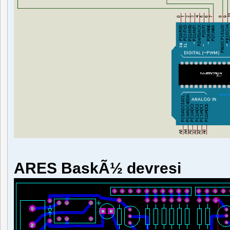
ARES BaskÃ½ devresi