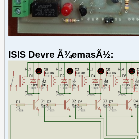
ISIS Devre Ã¾emasÃ½: