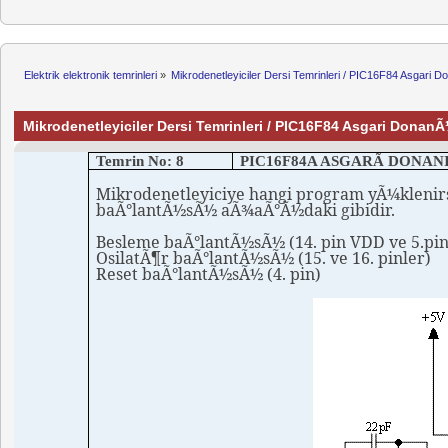
Elektrik elektronik temrinleri
»
Mikrodenetleyiciler Dersi Temrinleri / PIC16F84 Asgar
Mikrodenetleyiciler Dersi Temrinleri / PIC16F84 Asgari Don
Temrin No: 8
PIC16F84A ASGARÃ DONAN
Mikrodenetleyiciye
hangi program yÃ¼klenir
baÃ°lantÃ½sÃ½ aÃ¾aÃ°Ã½daki gibidir.
Besleme baÃ°lantÃ½sÃ½ (14.
pin
VDD ve 5.pin
OsilatÃ¶r
baÃ°lantÃ½sÃ½ (15. ve 16.
pinler
)
Reset
baÃ°lantÃ½sÃ½ (4.
pin
)