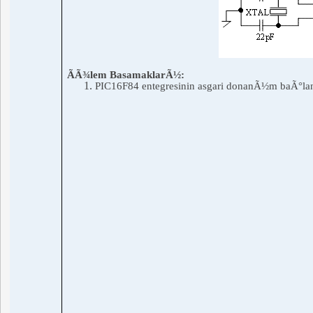
ÃÃ¾lem BasamaklarÃ½:
PIC16F84
entegresinin
asgari donanÃ½m baÃ°la