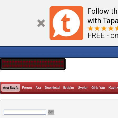
Follow th
with Tapa
FREE - on
Ana Sayfa
Forum
Ara
Download
İletişim
Üyeler
Giriş Yap
Kayıt 