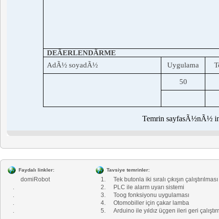
DEÃERLENDÃRME
AdÃ½ soyadÃ½
Uygulama
T
50
Temrin sayfasÃ½nÃ½ i
Faydalı linkler:
Tavsiye temrinler:
domiRobot
1.
Tek butonla iki sıralı çıkışın çalıştırılması
.
2.
PLC ile alarm uyarı sistemi
.
3.
Toog fonksiyonu uygulaması
.
4.
Otomobiller için çakar lamba
.
5.
Arduino ile yıldız üçgen ileri geri çalıştı