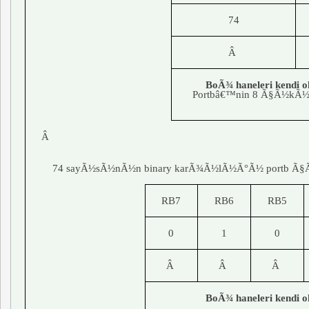
74
Â
BoÃ¾ haneleri kendi 
Portbâ€™nin 8 Ã§Ã½kÃ½
Â
74 sayÃ½sÃ½nÃ½n binary karÃ¾Ã½lÃ½Ã°Ã½ portb Ã§Ã½
RB7
RB6
RB5
0
1
0
Â
Â
Â
BoÃ¾ haneleri kendi 