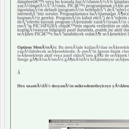
datasheetâ€™i veya bu konuda hazÃ½rlanmÃ½Ã¾ kitaplara b
yazÃ½lmadÃ½Ã°Ã½nda, PICâ€™i programlamak iÃ§in progr
sigortalarÃ½n default (programÃ½n belirlediÃ°i deÃ°erle
istemediÃ°iniz sorulur. Programlamaya baÃ¾lamadan Ã¶nce
basmanÃ½z gerekir. ProgramÃ½n kabul ettiÃ°i deÃ°erleri
deÃ°erlerini kaynak program iÃ§erisinde yazdÃ½ysanÃ½z uy
rneÃ°in PIC16F628A chipâ€™inin sigorta verilerinin ne ol
konfigÃ¼rasyon bilgisinin pasif durumda, enable ise akti
seÃ§ilen PICâ€™e baÃ°lanabilecek osilatÃ¶r seÃ§enekleri 
Options MenÃ¼sÃ¼:
Bu menÃ¼de kullanÃ½lan seÃ§enekler
yapÃ½labilecek seÃ§eneklerdir. Ã–rneÃ°in Ignore blank ch
seÃ§eneklerin aktif veya pasif olduÃ°unu gÃ¶z ile seÃ§mek
Simge gÃ¶rÃ¼nÃ¼mÃ¼ gÃ¶mÃ¼lÃ¼ biÃ§imdeyse seÃ§enek ak
Â
Hex uzantÃ½lÃ½ dosyanÃ½n mikrodenetleyiceye yÃ¼klen