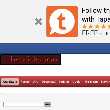
Follow th
with Tapa
FREE - on
Ana Sayfa
Forum
Ara
Download
İletişim
Üyeler
Giriş Yap
Kayıt 