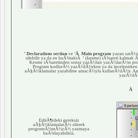
' Declarations section
ve
'Â Main program
yazan satÃ½
silebilir ya da en baÃ¾takiÂ
'
(kesme) iÃ¾areti kalmak 
Kesme iÃ¾aretinden sonra yazÃ½lan yazÃ½larÃ½n pr
Program kodlarÃ½ yazÃ½lÃ½rken ya da incelenirken
aÃ§Ã½klamalar yazabilme amacÃ½yla kullanÃ½lÃ½r. A
yazÃ½lÃ
Â
EditÃ¶rdeki gereksiz
aÃ§Ã½klamalarÃ½ silerek
programÃ½mÃ½zÃ½ yazmaya
baÃ¾layabiliriz.