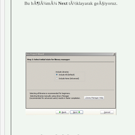
Bu bÃ¶lÃ¼mÃ¼
Next
tÃ½klayarak geÃ§iyoruz.