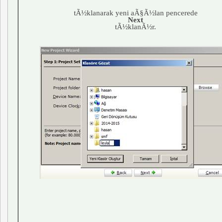
tÃ½klanarak yeni aÃ§Ã½lan pencerede
Next
tÃ½klanÃ½r.