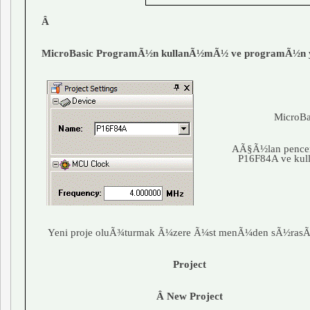
Â
MicroBasic
ProgramÃ½n kullanÃ½mÃ½ ve programÃ½n
MicroB
AÃ§Ã½lan pencer
P16F84A ve kul
Yeni proje oluÃ¾turmak Ã¼zere Ã¼st menÃ¼den sÃ½ras
Project
Â New Project