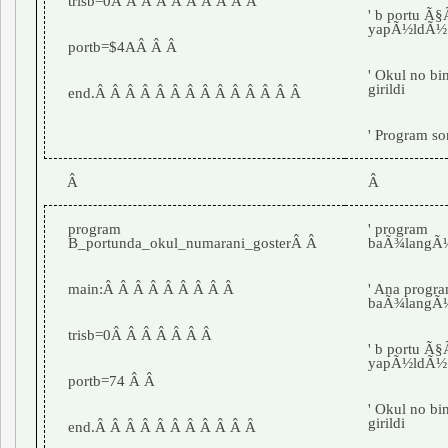
trisb=0Â Â Â Â Â Â Â Â Â Â
' b portu 
yapÃ½ldÃ½
portb=$4AÂ Â Â
' Okul no bi
girildi
end.Â Â Â Â Â Â Â Â Â Â Â Â Â Â
' Program s
Â
Â
program
' program
B_portunda_okul_numarani_gosterÂ Â
baÃ¾langÃ
main:Â Â Â Â Â Â Â Â Â
' Ana progr
baÃ¾langÃ
trisb=0Â Â Â Â Â Â Â
' b portu 
yapÃ½ldÃ½
portb=74 Â Â
' Okul no bi
girildi
end.Â Â Â Â Â Â Â Â Â Â Â