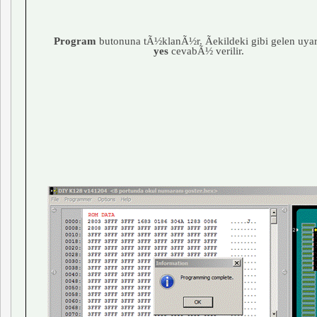
Program
butonuna tÃ½klanÃ½r. Ãekildeki gibi gelen uy
yes
cevabÃ½ verilir.