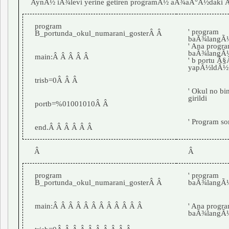
AynÃ½ iÃ¾levi yerine getiren programÃ½ aÃ¾aÃ°Ã½daki Ã¶
program
' program
B_portunda_okul_numarani_gosterÂ Â
baÃ¾langÃ
' Ana progr
baÃ¾langÃ
main:Â Â Â Â Â
' b portu 
yapÃ½ldÃ½
trisb=0Â Â Â
' Okul no bi
girildi
portb=%01001010Â Â
' Program s
end.Â Â Â Â Â Â
Â
Â
program
' program
B_portunda_okul_numarani_gosterÂ Â
baÃ¾langÃ
main:Â Â Â Â Â Â Â Â Â Â Â Â
' Ana progr
baÃ¾langÃ