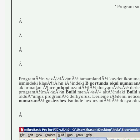
' Program s
Â
Â
Â
Â
ProgramÃ½n yazÃ½lÃ½mÃ½ tamamlandÃ½ kaydet ikonuna t
ismindeki klasÃ¶rÃ¼n iÃ§indeki
B portunda okul numaran
aktarmadan Ã¶nce
mbppi
uzantÃ½lÃ½ dosyamÃ½zÃ½ derle
programÃ½mÃ½zÃ½n
Build
menÃ¼sÃ¼ altÃ½ndaki
Build
s
olduÃ°umuz programÃ½ derliyoruz. Derleme iÃ¾lemi netice
numaranÃ½ goster.hex
isminde hex uzantÃ½lÃ½ dosya olu
Â