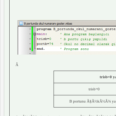
Â
trisb=0 y
trisb=0
B portunu Ã§Ã½kÃ½Ã¾ ya