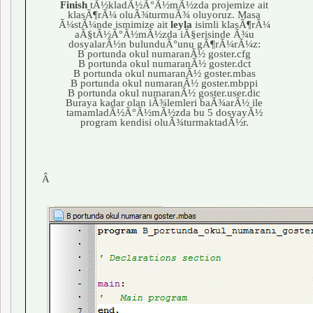
Finish
tÃ½kladÃ½Ã°Ã½mÃ½zda projemize ait
klasÃ¶rÃ¼ oluÃ¾turmuÃ¾ oluyoruz. Masa
Ã¼stÃ¼nde ismimize ait
leyla
isimli klasÃ¶rÃ¼
aÃ§tÃ½Ã°Ã½mÃ½zda iÃ§erisinde Ã¾u
dosyalarÃ½n bulunduÃ°unu gÃ¶rÃ¼rÃ¼z:
B portunda okul numaranÃ½ goster.cfg
B portunda okul numaranÃ½ goster.dct
B portunda okul numaranÃ½ goster.mbas
B portunda okul numaranÃ½ goster.mbppi
B portunda okul numaranÃ½ goster.user.dic
Buraya kadar olan iÃ¾lemleri baÃ¾arÃ½ ile
tamamladÃ½Ã°Ã½mÃ½zda bu 5 dosyayÃ½
program kendisi oluÃ¾turmaktadÃ½r.
Â