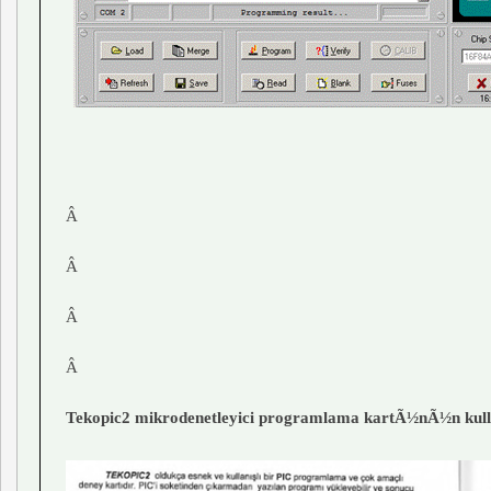
Â
Â
Â
Â
Tekopic2 mikrodenetleyici programlama kartÃ½nÃ½n ku