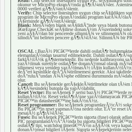
Read:
Chip selector listesinden uygun PIC seÃ§ildikten
okunur ve MicroPro ekranÃ½nda gÃ¶rÃ¼ntÃ¼ler. Ãstenirse b
0000 verileri gÃ¶rÃ¼ntÃ¼lenir.
Verify:
Chip selector listesinden uygun chip seÃ§ildikte
program ile MicroPro ekranÃ½ndaki program karÃ¾Ã½laÃ¾
iÃ§erisinde gÃ¶rÃ¼ntÃ¼lenir.
Blank:
MenÃ¼den blank seÃ§ildiÃ°inde veya blank but
â€œErase Checkâ€ seÃ§ilirse donanÃ½m Ã¼zerindeki so
yeni aÃ§Ã½lan bir pencerede silinmiÃ¾ ve silinmemiÃ¾ olan ye
silindiÃ°ini belirten pencere gÃ¶rÃ¼lÃ¼r. SilinmiÃ¾ bir 
OSCAL :
BazÃ½ PICâ€™lerde dahili osilatÃ¶r bulunmaktadÃ
elemanlarÃ½ndan tasarruf edilmektedir. Dahili osilatÃ¶rÃ
farklÃ½lÃ½k gÃ¶stermektedir. Bu nedenle kalibrasyonu saÃ°
yazÃ½lmak suretiyle osilatÃ¶re donanÃ½msal olarak mÃ¼da
silinmesi veya yeniden yazÃ½lmasÃ½ iÃ§in kullanÃ½lÃ½r
deÃ°eri kesinlikle deÃ°iÃ¾tirilmemesi gerekir. Aksi takdi
doÃ°ruluÃ°undan Ã¾Ã¼phe edilmesi durumunda mÃ¼dahale ed
olur.
Cancel:
Bu seÃ§enekle gerÃ§ekleÃ¾tirilmekte olan tÃ¼m 
kÃ¶Ã¾esindeki butonla da yapÃ½labilir.
Reset Vector:
Bu seÃ§enek F serisi bazÃ½ PICâ€™lerde res
kullanÃ½lÃ½r. Reset vektÃ¶rÃ¼ne yazÃ½lamayacak PICâ€™le
PICâ€™in datasheetâ€™ine bakÃ½nÃ½z.
Reset programmer:
Bu seÃ§enek programlayÃ½cÃ½ soket
Bu PICâ€™in reset yapmasÃ½na neden olur. EÃ°er reset 
mesajÃ½ gÃ¶rÃ¼lÃ¼r.
Fuses:
Bu seÃ§enek PICâ€™lerin sigorta (fuse) olarak ad
PIC programlandÃ½Ã°Ã½nda bu sigorta bilgileri PICâ€™i
osilatÃ¶r tipi, watchdog timerâ€™Ã½n aÃ§Ã½k veya kapal
donanÃ½msal bilgileri iÃ§erir. Sigorta seÃ§eneklerinin 