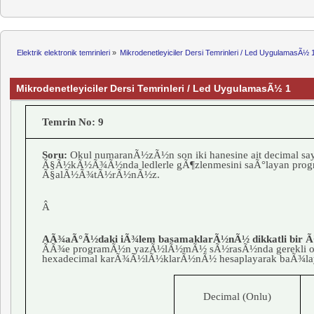
Elektrik elektronik temrinleri
»
Mikrodenetleyiciler Dersi Temrinleri / Led UygulamasÃ½ 
Mikrodenetleyiciler Dersi Temrinleri / Led UygulamasÃ½ 1
Temrin No: 9
Soru:
Okul numaranÃ½zÃ½n son iki hanesine ait decimal 
Ã§Ã½kÃ½Ã¾Ã½nda ledlerle gÃ¶zlenmesini saÃ°layan progr
Ã§alÃ½Ã¾tÃ½rÃ½nÃ½z.
Â
AÃ¾aÃ°Ã½daki iÃ¾lem basamaklarÃ½nÃ½ dikkatli bir Ã¾
ÃÃ¾e programÃ½n yazÃ½lÃ½mÃ½ sÃ½rasÃ½nda gerekli ol
hexadecimal karÃ¾Ã½lÃ½klarÃ½nÃ½ hesaplayarak baÃ¾l
Decimal (Onlu)