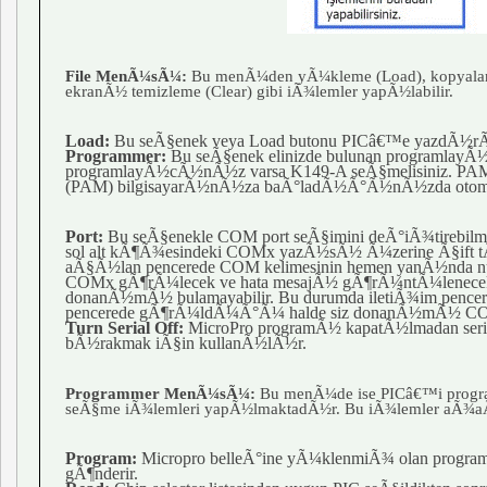
File MenÃ¼sÃ¼:
Bu menÃ¼den yÃ¼kleme (Load), kopyalama 
ekranÃ½ temizleme (Clear) gibi iÃ¾lemler yapÃ½labilir.
Load:
Bu seÃ§enek veya Load butonu PICâ€™e yazdÃ½rÃ
Programmer:
Bu seÃ§enek elinizde bulunan programlay
programlayÃ½cÃ½nÃ½z varsa K149-A seÃ§melisiniz. PA
(PAM) bilgisayarÃ½nÃ½za baÃ°ladÃ½Ã°Ã½nÃ½zda otomat
Port:
Bu seÃ§enekle COM port seÃ§imini deÃ°iÃ¾tirebilme
sol alt kÃ¶Ã¾esindeki COMx yazÃ½sÃ½ Ã¼zerine Ã§ift tÃ
aÃ§Ã½lan pencerede COM kelimesinin hemen yanÃ½nda 
COMx gÃ¶rÃ¼lecek ve hata mesajÃ½ gÃ¶rÃ¼ntÃ¼lenecekt
donanÃ½mÃ½ bulamayabilir. Bu durumda iletiÃ¾im pencer
pencerede gÃ¶rÃ¼ldÃ¼Ã°Ã¼ halde siz donanÃ½mÃ½ COM
Turn Serial Off:
MicroPro programÃ½ kapatÃ½lmadan seri p
bÃ½rakmak iÃ§in kullanÃ½lÃ½r.
Programmer MenÃ¼sÃ¼:
Bu menÃ¼de ise PICâ€™i progra
seÃ§me iÃ¾lemleri yapÃ½lmaktadÃ½r. Bu iÃ¾lemler aÃ¾
Program:
Micropro belleÃ°ine yÃ¼klenmiÃ¾ olan progr
gÃ¶nderir.