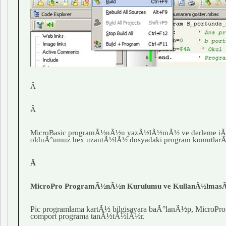
Â
Â
MicroBasic programÃ½nÃ½n yazÃ½lÃ½mÃ½ ve derleme i
olduÃ°umuz hex uzantÃ½lÃ½ dosyadaki program komutl
Â
MicroPro ProgramÃ½nÃ½n Kurulumu ve KullanÃ½lmas
Pic programlama kartÃ½ bilgisayara baÃ°lanÃ½p, MicroP
comport programa tanÃ½tÃ½lÃ½r.