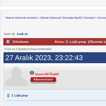
Elektrik elektronik temrinleri
»
Elektrik Elektronik Teknolojisi AlanÃ½ Temrinleri
»
Dersle
Sayfa: [
1
]
Aşağı git
Gönderen
Konu: 3. Lojik prop (Okunma sa
0 Üye ve 2 Ziyaretçi konuyu incelemekte.
27 Aralık 2023, 23:22:43
Hasan ERTÃœRK
3. Lojik prop