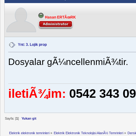
Hasan ERTÃœRK
Ynt: 3. Lojik prop
Dosyalar gÃ¼ncellenmiÃ¾tir.
iletiÃ¾im:
0542 343 09
Sayfa: [
1
]
Yukarı git
Elektrik elektronik temrinleri
»
Elektrik Elektronik Teknolojisi AlanÃ½ Temrinleri
»
Dersl