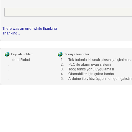
There was an error while thanking
Thanking...
Faydalı linkler:
Tavsiye temrinler:
domiRobot
1.
Tek butonla iki sıralı çıkışın çalıştırılması
.
2.
PLC ile alarm uyarı sistemi
.
3.
Toog fonksiyonu uygulaması
.
4.
Otomobiller için çakar lamba
.
5.
Arduino ile yıldız üçgen ileri geri çalıştı