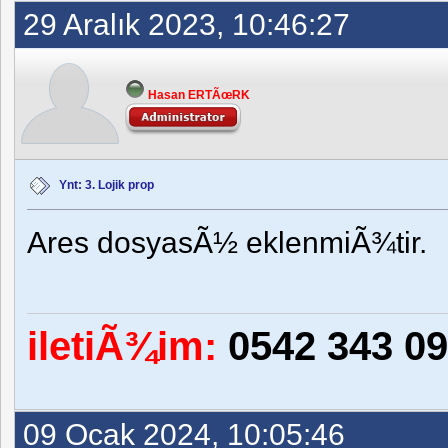
29 Aralık 2023, 10:46:27
Hasan ERTÃœRK
Ynt: 3. Lojik prop
Ares dosyasÃ½ eklenmiÃ¾tir.
iletiÃ¾im:
0542 343 09
09 Ocak 2024, 10:05:46