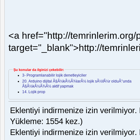
<a href="http://temrinlerim.org/
target="_blank">http://temrinle
Şu konular da ilginizi çekebilir:
3- Programlanabilir lojik denetleyiciler
20. Arduino dijital Ã§Ã½kÃ½Ã¾larÃ½ lojik sÃ½fÃ½r olduÃ°unda
Ã§Ã½kÃ½Ã¾Ã½ aktif yapmak
14. Lojik prop
Eklentiyi indirmenize izin verilmiyor.
Yükleme: 1554 kez.)
Eklentiyi indirmenize izin verilmiyor.