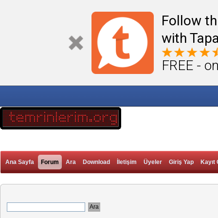
Follow th
with Tapa
FREE - on
Ana Sayfa
Forum
Ara
Download
İletişim
Üyeler
Giriş Yap
Kayıt 