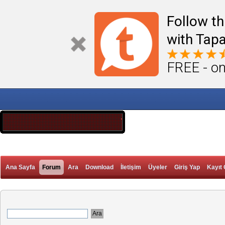
Follow th
with Tapa
FREE - on
Ana Sayfa
Forum
Ara
Download
İletişim
Üyeler
Giriş Yap
Kayıt 