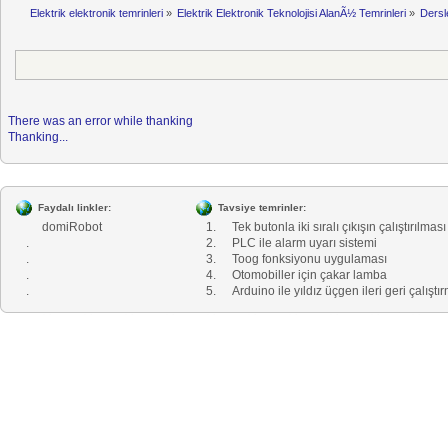
Elektrik elektronik temrinleri
»
Elektrik Elektronik Teknolojisi AlanÃ½ Temrinleri
»
Dersl
There was an error while thanking
Thanking...
Faydalı linkler:
Tavsiye temrinler:
domiRobot
1.
Tek butonla iki sıralı çıkışın çalıştırılması
.
2.
PLC ile alarm uyarı sistemi
.
3.
Toog fonksiyonu uygulaması
.
4.
Otomobiller için çakar lamba
.
5.
Arduino ile yıldız üçgen ileri geri çalıştı