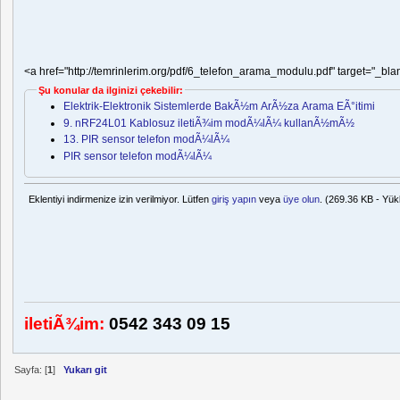
<a href="http://temrinlerim.org/pdf/6_telefon_arama_modulu.pdf" target="_bl
Şu konular da ilginizi çekebilir:
Elektrik-Elektronik Sistemlerde BakÃ½m ArÃ½za Arama EÃ°itimi
9. nRF24L01 Kablosuz iletiÃ¾im modÃ¼lÃ¼ kullanÃ½mÃ½
13. PIR sensor telefon modÃ¼lÃ¼
PIR sensor telefon modÃ¼lÃ¼
Eklentiyi indirmenize izin verilmiyor. Lütfen
giriş yapın
veya
üye olun
. (269.36 KB - Yük
iletiÃ¾im:
0542 343 09 15
Sayfa: [
1
]
Yukarı git