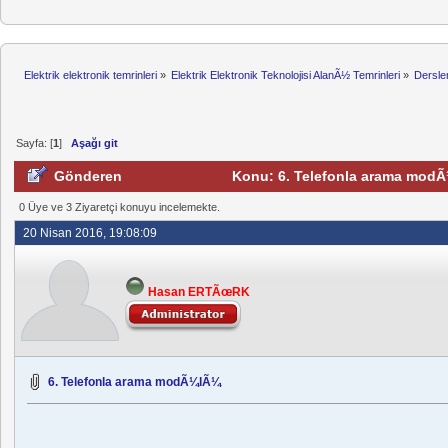
Elektrik elektronik temrinleri
»
Elektrik Elektronik Teknolojisi AlanÃ½ Temrinleri
»
Dersle
Sayfa: [
1
]
Aşağı git
Gönderen
Konu: 6. Telefonla arama modÃ
0 Üye ve 3 Ziyaretçi konuyu incelemekte.
20 Nisan 2016, 19:08:09
Hasan ERTÃœRK
6. Telefonla arama modÃ¼lÃ¼