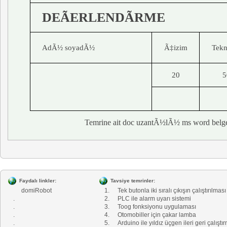
DEÃERLENDÃRME
AdÃ½ soyadÃ½
Ã‡izim
Tekn
20
5
Temrine ait doc uzantÃ½lÃ½ ms word belg
Faydalı linkler:
Tavsiye temrinler:
domiRobot
1.
Tek butonla iki sıralı çıkışın çalıştırılması
.
2.
PLC ile alarm uyarı sistemi
.
3.
Toog fonksiyonu uygulaması
.
4.
Otomobiller için çakar lamba
.
5.
Arduino ile yıldız üçgen ileri geri çalıştı