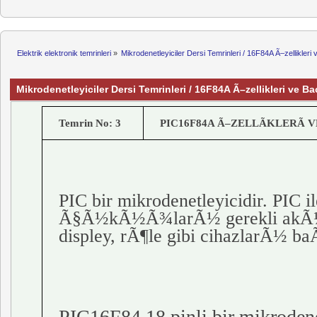
Elektrik elektronik temrinleri
»
Mikrodenetleyiciler Dersi Temrinleri / 16F84A Ã–zellikle
Mikrodenetleyiciler Dersi Temrinleri / 16F84A Ã–zellikleri ve
Temrin No: 3
PIC16F84A Ã–ZELLÃKLERÃ 
PIC bir
mikrodenetleyicidir
. PIC i
Ã§Ã½kÃ½Ã¾larÃ½ gerekli akÃ½m
displey
, rÃ¶le gibi cihazlarÃ½ b
PIC16F84 18
pinli
bir
mikrodene