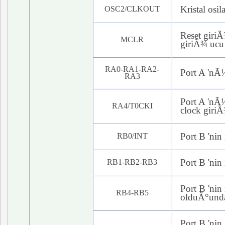
Kristal
osil
OSC2/CLKOUT
Reset
giriÃ
MCLR
giriÃ¾ ucu
RA0-RA1-RA2-
Port A '
nÃ
RA3
Port A '
nÃ
RA4/T0CKI
clock
giriÃ
Port B '
nin
RB0/INT
Port B '
nin
RB1-RB2-RB3
Port B '
nin
RB4-RB5
olduÃ°unda
Port B '
nin