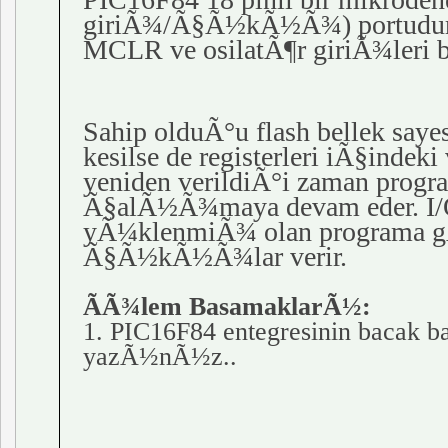
giriÃ¾/Ã§Ã½kÃ½Ã¾) portud
MCLR ve
osilatÃ¶r
giriÃ¾leri b
Sahip olduÃ°u
flash
bellek saye
kesilse de
registerleri
iÃ§indeki
yeniden verildiÃ°i zaman pro
Ã§alÃ½Ã¾maya devam eder. I/O
yÃ¼klenmiÃ¾ olan programa g
Ã§Ã½kÃ½Ã¾lar verir.
ÃÃ¾lem BasamaklarÃ½:
1. PIC16F84 entegresinin bacak 
yazÃ½nÃ½z
..