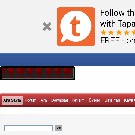
Follow th
with Tapa
FREE - on
Ana Sayfa
Forum
Ara
Download
İletişim
Üyeler
Giriş Yap
Kayıt 