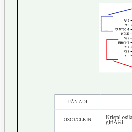
PÃN ADI
Kristal
osil
OSC1/CLKIN
giriÃ¾i