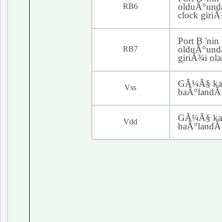
olduÃ°und
RB6
clock
giriÃ¾
Port B '
nin
olduÃ°unda
RB7
giriÃ¾i ola
GÃ¼Ã§ kay
Vss
baÃ°lan
GÃ¼Ã§ kay
Vdd
baÃ°lan