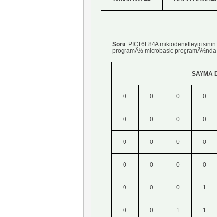
Soru
: PIC16F84A mikrodenetleyicisi
programÃ½ microbasic programÃ½nda y
SAYMA 
0
0
0
0
0
0
0
0
0
0
0
0
0
0
0
0
0
0
0
1
0
0
1
1