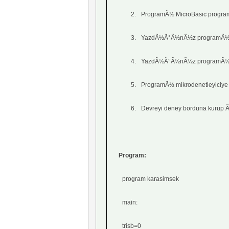
2.
ProgramÃ½ MicroBasic program
3.
YazdÃ½Ã°Ã½nÃ½z programÃ½ p
4.
YazdÃ½Ã°Ã½nÃ½z programÃ½ te
5.
ProgramÃ½ mikrodenetleyiciye 
6.
Devreyi deney borduna kuru
Program:
program karasimsek
main:
trisb=0