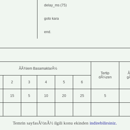
delay_ms (75)
goto kara
end.
ÃÃ¾lem BasamaklarÃ½
Tertip
Ã
dÃ¼zen
g
2
3
4
5
6
15
5
10
20
25
5
Temrin sayfasÃ½nÃ½ ilgili konu ekinden
indirebilirsiniz.