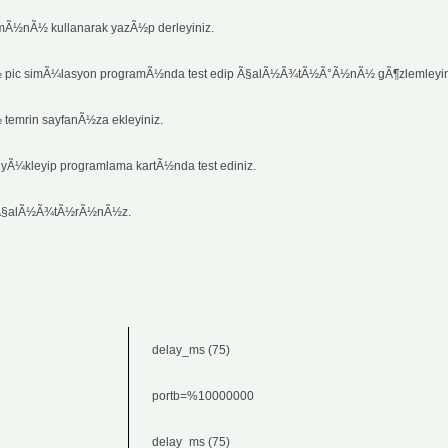
Ã½nÃ½ kullanarak yazÃ½p derleyiniz.
ic simÃ¼lasyon programÃ½nda test edip Ã§alÃ½Ã¾tÃ½Ã°Ã½nÃ½ gÃ¶zlemleyin
mrin sayfanÃ½za ekleyiniz.
yÃ¼kleyip programlama kartÃ½nda test ediniz.
p Ã§alÃ½Ã¾tÃ½rÃ½nÃ½z.
delay_ms (75)
portb=%10000000
delay_ms (75)