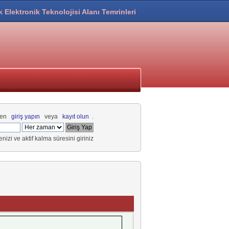
k Elektronik Teknolojisi Alanı Temrinleri
fen
giriş yapın
veya
kayıt olun
.
renizi ve aktif kalma süresini giriniz