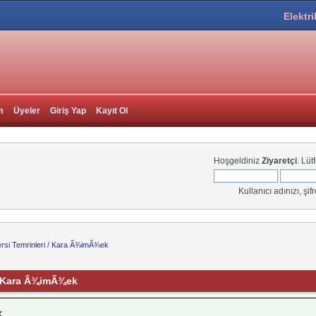
Elektri
m
Üyeler
Giriş Yap
Kayıt Ol
Hoşgeldiniz
Ziyaretçi
. Lüt
Kullanıcı adınızı, şif
ersi Temrinleri / Kara Ã¾imÃ¾ek
 / Kara Ã¾imÃ¾ek
K