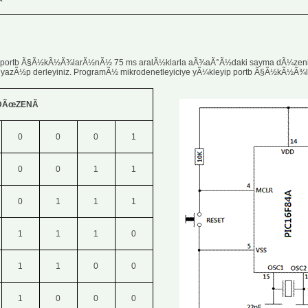
nin portb Ã§Ã½kÃ½Ã¾larÃ½nÃ½ 75 ms aralÃ½klarla aÃ¾aÃ°Ã½daki sayma dÃ¼zen
azÃ½p derleyiniz. ProgramÃ½ mikrodenetleyiciye yÃ¼kleyip portb Ã§Ã½kÃ½Ã¾l
DÃœZENÃ
0
0
0
1
0
0
1
1
0
1
1
1
1
1
1
0
1
1
0
0
1
0
0
0