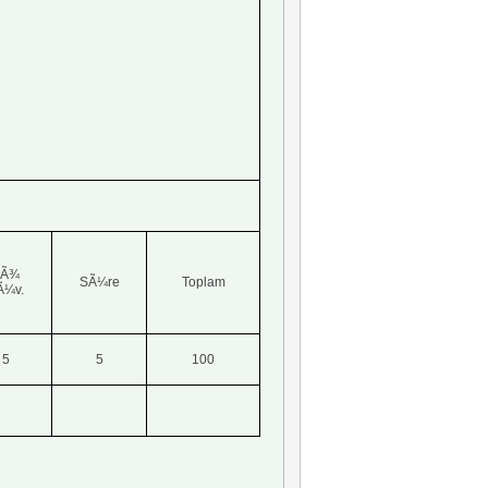
Ã¾
SÃ¼re
Toplam
Ã¼v.
5
5
100