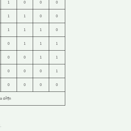
1
0
0
0
1
1
0
0
1
1
1
0
0
1
1
1
0
0
1
1
0
0
0
1
0
0
0
0
a dÃ¶n
.