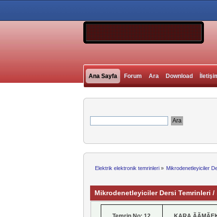
Ana Sayfa
Forum
Ara
Download
İletişi
Elektrik elektronik temrinleri
»
Mikrodenetleyiciler D
Mikrodenetleyiciler Dersi Temrinleri
Temrin No: 12
KARA ÃÃMÃE