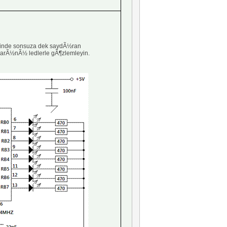
inde sonsuza dek saydÃ½ran
arÃ½nÃ½ ledlerle gÃ¶zlemleyin.