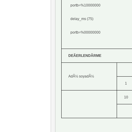
portb=%10000000
delay_ms (75)
portb=%00000000
DEÃERLENDÃRME
AdÃ½ soyadÃ½
1
10