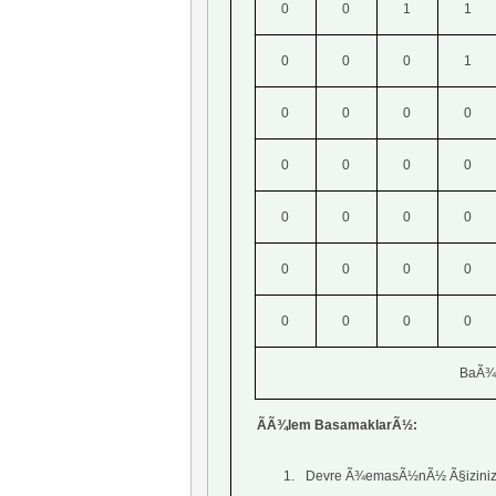
0
0
1
1
0
0
0
1
0
0
0
0
0
0
0
0
0
0
0
0
0
0
0
0
0
0
0
0
BaÃ¾
ÃÃ¾lem BasamaklarÃ½:
1.
Devre Ã¾emasÃ½nÃ½ Ã§iziniz