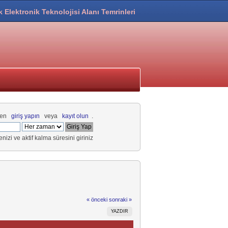
k Elektronik Teknolojisi Alanı Temrinleri
fen
giriş yapın
veya
kayıt olun
.
renizi ve aktif kalma süresini giriniz
« önceki
sonraki »
YAZDIR