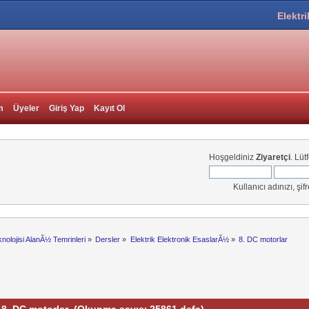
Elektri
m
Üyeler
Giriş Yap
Kayıt Ol
Hoşgeldiniz
Ziyaretçi
. Lüt
Kullanıcı adınızı, şif
knolojisi AlanÃ½ Temrinleri
»
Dersler
»
Elektrik Elektronik EsaslarÃ½
»
8. DC motorlar