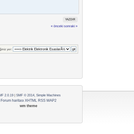
YAZDIR
« önceki
sonraki »
ğiniz yer:
F 2.0.19
|
SMF © 2014
,
Simple Machines
Forum haritası
XHTML
RSS
WAP2
wm theme