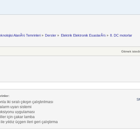
eknolojisi AlanÃ½ Temrinleri
»
Dersler
»
Elektrik Elektronik EsaslarÃ½
»
8. DC motorlar
Gitmek istedi
inler:
SM
la iki sıralı çıkışın çalıştırılması
alarm uyarı sistemi
nksiyonu uygulaması
ller için çakar lamba
ile yıldız üçgen ileri geri çalıştırma