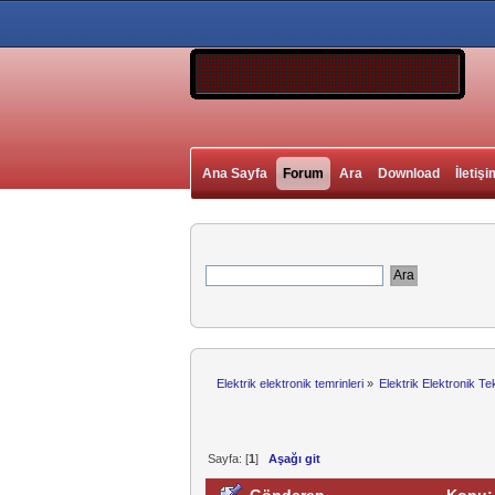
Ana Sayfa
Forum
Ara
Download
İletişi
Elektrik elektronik temrinleri
»
Elektrik Elektronik Te
Sayfa: [
1
]
Aşağı git