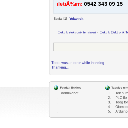
iletiÃ¾im:
0542 343 09 15
Sayfa: [
1
]
Yukarı git
Elektrik elektronik temrinleri
»
Elektrik Elektronik T
There was an error while thanking
Thanking...
Faydalı linkler:
Tavsiye temr
domiRobot
1.
Tek buton
.
2.
PLC ile 
.
3.
Toog fo
.
4.
Otomobi
.
5.
Arduino 