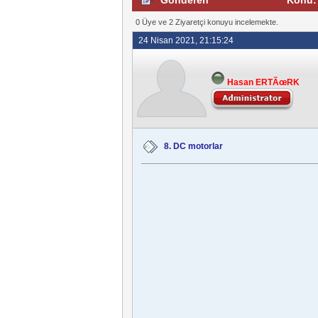
Gönderen
Konu: 
0 Üye ve 2 Ziyaretçi konuyu incelemekte.
24 Nisan 2021, 21:15:24
Hasan ERTÃœRK
8. DC motorlar