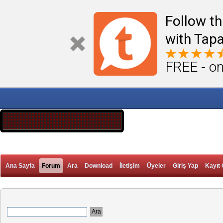
Follow th
with Tapa
FREE - on
Ana Sayfa
Forum
Ara
Download
İletişim
Üyeler
Giriş Yap
Kayıt 