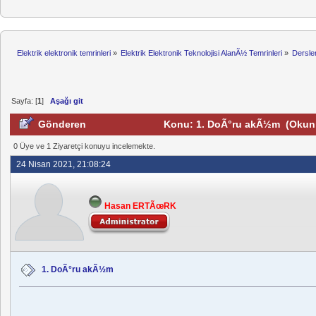
Elektrik elektronik temrinleri
»
Elektrik Elektronik Teknolojisi AlanÃ½ Temrinleri
»
Dersle
Sayfa: [
1
]
Aşağı git
Gönderen
Konu: 1. DoÃ°ru akÃ½m (Okunm
0 Üye ve 1 Ziyaretçi konuyu incelemekte.
24 Nisan 2021, 21:08:24
Hasan ERTÃœRK
1. DoÃ°ru akÃ½m