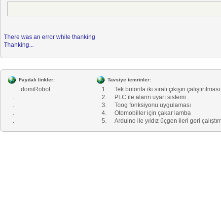
There was an error while thanking
Thanking...
Faydalı linkler:
Tavsiye temrinler:
domiRobot
1.
Tek butonla iki sıralı çıkışın çalıştırılması
.
2.
PLC ile alarm uyarı sistemi
.
3.
Toog fonksiyonu uygulaması
.
4.
Otomobiller için çakar lamba
.
5.
Arduino ile yıldız üçgen ileri geri çalıştı