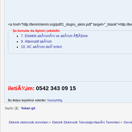
<a href="http://temrinlerim.org/pdf/1_dogru_akim.pdf" target="_blank">http://
Şu konular da ilginizi çekebilir:
7. Elektrik akÃ½mÃ½ ve akÃ½m Ã¶lÃ§me
9. Alternatif akÃ½m
10. AC akÃ½m deÃ°erleri
iletiÃ¾im:
0542 343 09 15
Bu iletiye teşekkür edenler:
huseyinhg
Sayfa: [
1
]
Yukarı git
Elektrik elektronik temrinleri
»
Elektrik Elektronik Teknolojisi AlanÃ½ Temrinleri
»
Dersl