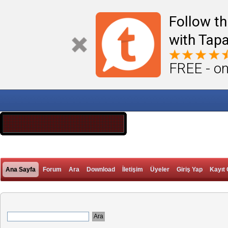
Follow th
with Tapa
FREE - on
Ana Sayfa
Forum
Ara
Download
İletişim
Üyeler
Giriş Yap
Kayıt 