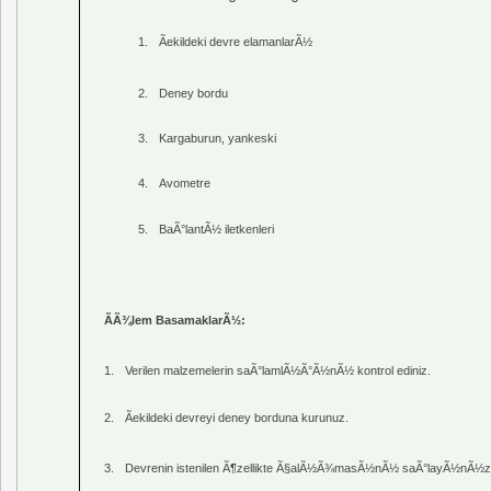
1.
Ãekildeki devre elamanlarÃ½
2.
Deney bordu
3.
Kargaburun
,
yankeski
4.
Avometre
5.
BaÃ°lantÃ½ iletkenleri
ÃÃ¾lem BasamaklarÃ½:
1.
Verilen malzemelerin saÃ°lamlÃ½Ã°Ã½nÃ½ kontrol ediniz.
2.
Ãekildeki devreyi deney
borduna
kurunuz.
3.
Devrenin istenilen Ã¶zellikte Ã§alÃ½Ã¾masÃ½nÃ½ saÃ°layÃ½nÃ½z