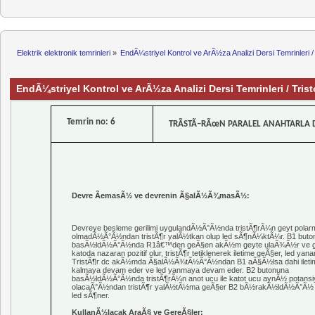
Elektrik elektronik temrinleri
»
EndÃ¼striyel Kontrol ve ArÃ½za Analizi Dersi Temrinleri
EndÃ¼striyel Kontrol ve ArÃ½za Analizi Dersi Temrinleri / Tr
Temrin
no
: 6
TRÃSTÃ–RÃœN PARALEL ANAHTARLA
Devre ÃemasÃ½ ve devrenin Ã§alÃ½Ã¾masÃ½:
Devreye besleme gerilimi uygulandÃ½Ã°Ã½nda
tristÃ¶rÃ¼n
geyt
pola
olmadÃ½Ã°Ã½ndan
tristÃ¶r
yalÃ½tkan olup
led
sÃ¶nÃ¼ktÃ¼r. B1 buto
basÃ½ldÃ½Ã°Ã½nda R1â€™den geÃ§en akÃ½m
geyte
ulaÃ¾Ã½r ve
katoda nazaran pozitif olur,
tristÃ¶r
tetiklenerek iletime geÃ§er,
led
yanar
TristÃ¶r
dc akÃ½mda Ã§alÃ½Ã¾tÃ½Ã°Ã½ndan B1 aÃ§Ã½lsa dahi ileti
kalmaya devam eder ve
led
yanmaya devam eder. B2 butonuna
basÃ½ldÃ½Ã°Ã½nda
tristÃ¶rÃ¼n
anot ucu ile katot ucu aynÃ½ potansi
olacaÃ°Ã½ndan
tristÃ¶r
yalÃ½tÃ½ma geÃ§er B2 bÃ½rakÃ½ldÃ½Ã°Ã½
led
sÃ¶ner.
KullanÃ½lacak AraÃ§ ve GereÃ§ler: