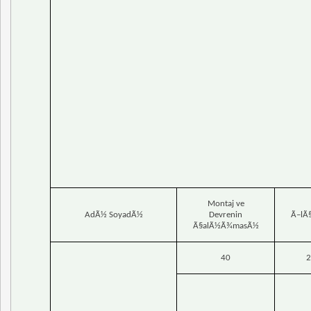
Montaj ve
AdÃ½ SoyadÃ½
Devrenin
Ã–lÃ
Ã§alÃ½Ã¾masÃ½
40
2