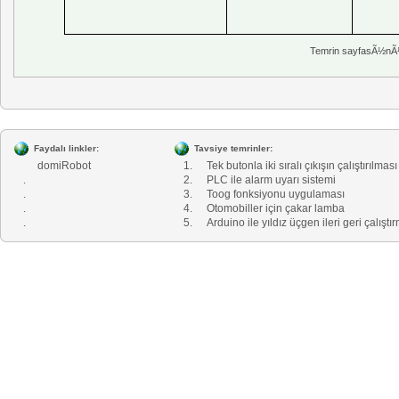
Temrin sayfasÃ½nÃ½
Faydalı linkler:
Tavsiye temrinler:
domiRobot
1.
Tek butonla iki sıralı çıkışın çalıştırılması
.
2.
PLC ile alarm uyarı sistemi
.
3.
Toog fonksiyonu uygulaması
.
4.
Otomobiller için çakar lamba
.
5.
Arduino ile yıldız üçgen ileri geri çalıştı