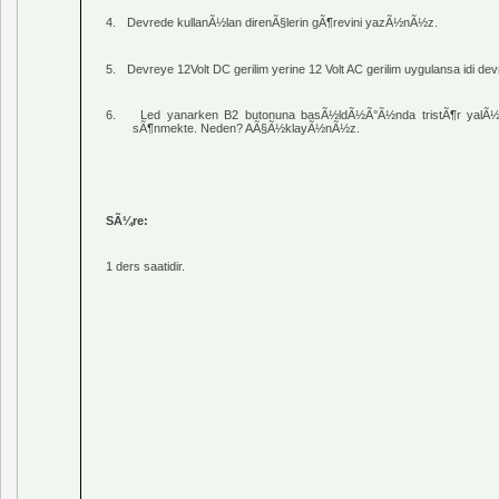
4.
Devrede kullanÃ½lan direnÃ§lerin gÃ¶revini yazÃ½nÃ½z.
5.
Devreye 12Volt DC gerilim yerine 12 Volt AC gerilim uygulansa idi
6.
Led
yanarken B2 butonuna basÃ½ldÃ½Ã°Ã½nda
tristÃ¶r
yalÃ½
sÃ¶nmekte. Neden? AÃ§Ã½klayÃ½nÃ½z.
SÃ¼re:
1 ders saatidir.