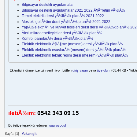
Bilgisayar destekli uygulamalar
Bilgisayar destekli uygulamalar 2021 2022 Ã¶Ã°retim yÃ½lÃ½
Temel elektrik dersi yÃ½llÃ½k planÃ½ 2021 2022
Mesleki geliÃ¾im dersi yÃ½llÃ½k planÃ½ 2021 2022
YapÃ½ elektriÃ°i ve kuvvet tesisleri dersi dersi yÃ½llÃ½k planÃ½ 20
Ãleri mikrodenetleyiciler dersi yÃ½llÃ½k planÃ½
Kontrol panolarÃ½ dersi yÃ½llÃ½k planÃ½
Elektrik elektronik Ã¶lÃ§me (mesem) dersi yÃ½llÃ½k planÃ½
Elektrik elektronik esaslarÃ½ (mesem) dersi yÃ½llÃ½k planÃ½
Elektrik elektronik teknik resim dersi (mesem) yÃ½llÃ½k planÃ½
Eklentiyi indirmenize izin verilmiyor. Lütfen
giriş yapın
veya
üye olun
. (65.44 KB - Yükl
iletiÃ¾im:
0542 343 09 15
Bu iletiye teşekkür edenler:
ugurozogul
Sayfa: [
1
]
Yukarı git