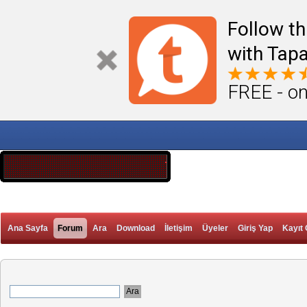
Follow th
with Tapa
FREE - on
Ana Sayfa
Forum
Ara
Download
İletişim
Üyeler
Giriş Yap
Kayıt 