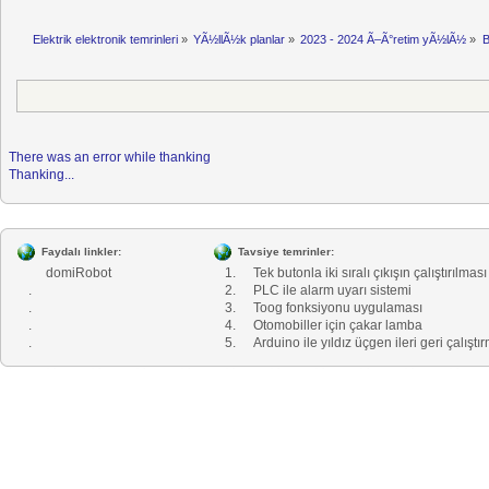
Elektrik elektronik temrinleri
»
YÃ½llÃ½k planlar
»
2023 - 2024 Ã–Ã°retim yÃ½lÃ½
»
B
There was an error while thanking
Thanking...
Faydalı linkler:
Tavsiye temrinler:
domiRobot
1.
Tek butonla iki sıralı çıkışın çalıştırılması
.
2.
PLC ile alarm uyarı sistemi
.
3.
Toog fonksiyonu uygulaması
.
4.
Otomobiller için çakar lamba
.
5.
Arduino ile yıldız üçgen ileri geri çalıştı