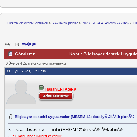
Elektrik elektronik temrinleri
»
YÃ½llÃ½k planlar
»
2023 - 2024 Ã–Ã°retim yÃ½lÃ½
»
Bi
Sayfa: [
1
]
Aşağı git
Gönderen
Konu: Bilgisayar destekli uygu
0 Üye ve 4 Ziyaretçi konuyu incelemekte.
06 Eylül 2023, 17:11:39
Hasan ERTÃœRK
Bilgisayar destekli uygulamalar (MESEM 12) dersi yÃ½llÃ½k planÃ½
Bilgisayar destekli uygulamalar (MESEM 12) dersi yÃ½llÃ½k planÃ½
Şu konular da ilginizi çekebilir: