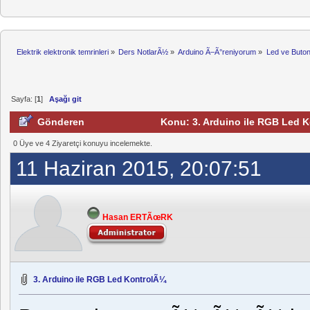
Elektrik elektronik temrinleri
»
Ders NotlarÃ½
»
Arduino Ã–Ã°reniyorum
»
Led ve Buto
Sayfa: [
1
]
Aşağı git
Gönderen
Konu: 3. Arduino ile RGB Led 
0 Üye ve 4 Ziyaretçi konuyu incelemekte.
11 Haziran 2015, 20:07:51
Hasan ERTÃœRK
3. Arduino ile RGB Led KontrolÃ¼