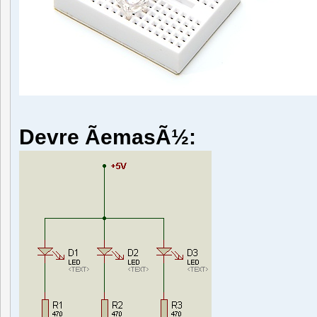
Devre ÃemasÃ½: