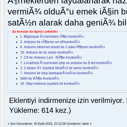
Ã¶rneklerden faydalanarak h
vermiÃ¾ olduÃ°u emek iÃ§in b
satÃ½n alarak daha geniÃ¾ bilgi
Şu konular da ilginizi çekebilir:
1. Bilgisayar Ã¼zerinden rÃ¶le kontrolÃ¼
3. Arduino ile rÃ¶lenin on off kontrolÃ¼
6. Arduino ethernet shield ile 2 adet rÃ¶lenin kontrolÃ¼
10. Arduino ile dc motor kontrolÃ¼
7. C# ile Arduino Led - RÃ¶le KontrolÃ¼
7. Localhost Ã¼zerinden php ve arduino ile 8 led kontrolÃ¼
3. 2 eksen XY Joystick ModÃ¼l ile servo kontrolÃ¼
7. Arduino ile stop lambalarÃ½nÃ½n kontrolÃ¼
SMS ile RÃ¶le KontrolÃ¼
16. Step motorun joystick ile kontrolÃ¼
Eklentiyi indirmenize izin verilmiyor.
Yükleme: 614 kez.)
«
Son Düzenleme: 30 Eylül 2016, 22:12:06 Gönderen: fatek
»