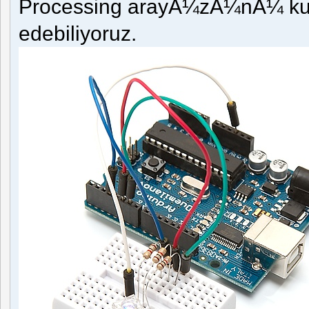
Processing arayÃ¼zÃ¼nÃ¼ kulla
edebiliyoruz.