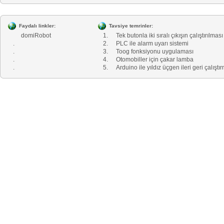
Faydalı linkler:
Tavsiye temrinler:
domiRobot
1.
Tek butonla iki sıralı çıkışın çalıştırılması
.
2.
PLC ile alarm uyarı sistemi
.
3.
Toog fonksiyonu uygulaması
.
4.
Otomobiller için çakar lamba
.
5.
Arduino ile yıldız üçgen ileri geri çalıştı