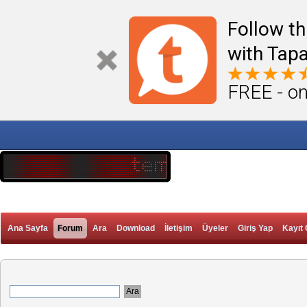
Follow th
with Tapa
FREE - on
Ana Sayfa
Forum
Ara
Download
İletişim
Üyeler
Giriş Yap
Kayıt 