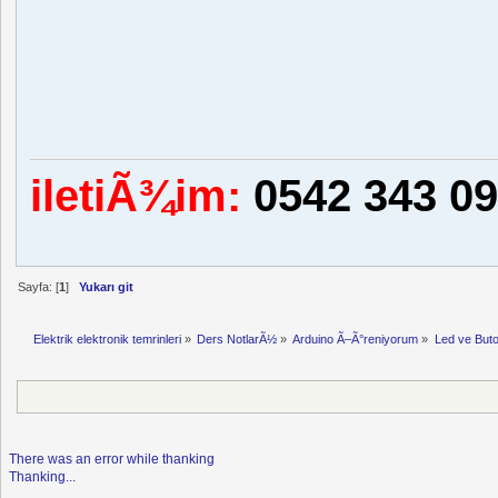
iletiÃ¾im:
0542 343 09
Sayfa: [
1
]
Yukarı git
Elektrik elektronik temrinleri
»
Ders NotlarÃ½
»
Arduino Ã–Ã°reniyorum
»
Led ve But
There was an error while thanking
Thanking...