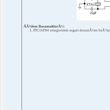
ÃÃ¾lem BasamaklarÃ½:
PIC16F84
entegresinin
asgari donanÃ½m baÃ°la