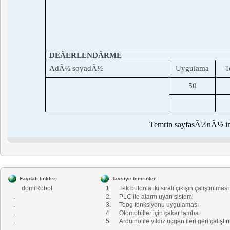
DEÃERLENDÃRME
AdÃ½ soyadÃ½
Uygulama
T
50
Temrin sayfasÃ½nÃ½ i
Faydalı linkler:
Tavsiye temrinler:
domiRobot
1.
Tek butonla iki sıralı çıkışın çalıştırılması
.
2.
PLC ile alarm uyarı sistemi
.
3.
Toog fonksiyonu uygulaması
.
4.
Otomobiller için çakar lamba
.
5.
Arduino ile yıldız üçgen ileri geri çalıştı