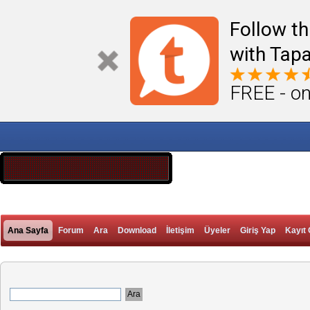
Follow th
with Tapa
FREE - on
Ana Sayfa
Forum
Ara
Download
İletişim
Üyeler
Giriş Yap
Kayıt 