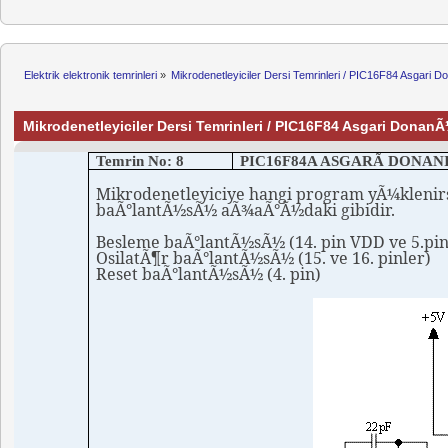
Elektrik elektronik temrinleri
»
Mikrodenetleyiciler Dersi Temrinleri / PIC16F84 Asgar
Mikrodenetleyiciler Dersi Temrinleri / PIC16F84 Asgari Don
Temrin No: 8
PIC16F84A ASGARÃ DONAN
Mikrodenetleyiciye
hangi program yÃ¼klenir
baÃ°lantÃ½sÃ½ aÃ¾aÃ°Ã½daki gibidir.
Besleme baÃ°lantÃ½sÃ½ (14.
pin
VDD ve 5.pin
OsilatÃ¶r
baÃ°lantÃ½sÃ½ (15. ve 16.
pinler
)
Reset
baÃ°lantÃ½sÃ½ (4.
pin
)