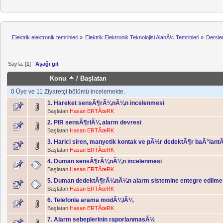
Elektrik elektronik temrinleri
»
Elektrik Elektronik Teknolojisi AlanÃ½ Temrinleri
»
Dersle
Sayfa: [
1
]
Aşağı git
Konu
/
Başlatan
0 Üye ve 11 Ziyaretçi bölümü incelemekte.
1. Hareket sensÃ¶rÃ¼nÃ¼n incelenmesi
Başlatan
Hasan ERTÃœRK
2. PIR sensÃ¶rlÃ¼ alarm devresi
Başlatan
Hasan ERTÃœRK
3. Harici siren, manyetik kontak ve pÃ½r dedektÃ¶r baÃ°la
Başlatan
Hasan ERTÃœRK
4. Duman sensÃ¶rÃ¼nÃ¼n incelenmesi
Başlatan
Hasan ERTÃœRK
5. Duman dedektÃ¶rÃ¼nÃ¼n alarm sistemine entegre edilme
Başlatan
Hasan ERTÃœRK
6. Telefonla arama modÃ¼lÃ¼
Başlatan
Hasan ERTÃœRK
7. Alarm sebeplerinin raporlanmasÃ½