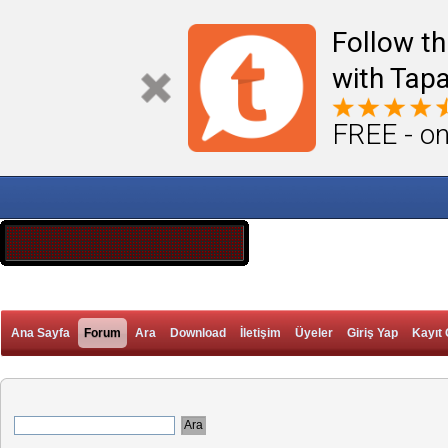
Follow th
with Tapa
FREE - on
Ana Sayfa
Forum
Ara
Download
İletişim
Üyeler
Giriş Yap
Kayıt 