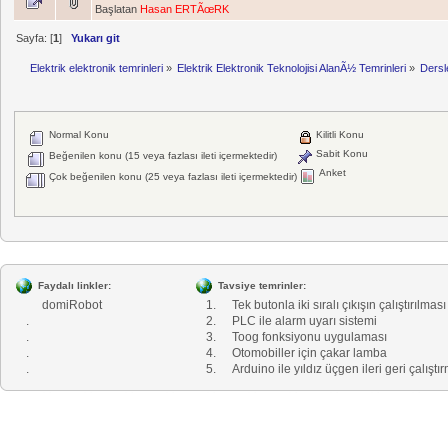
Başlatan
Hasan ERTÃœRK
Sayfa: [
1
]
Yukarı git
Elektrik elektronik temrinleri
»
Elektrik Elektronik Teknolojisi AlanÃ½ Temrinleri
»
Dersl
Normal Konu
Kilitli Konu
Sabit Konu
Beğenilen konu (15 veya fazlası ileti içermektedir)
Anket
Çok beğenilen konu (25 veya fazlası ileti içermektedir)
Faydalı linkler:
Tavsiye temrinler:
domiRobot
1.
Tek butonla iki sıralı çıkışın çalıştırılması
.
2.
PLC ile alarm uyarı sistemi
.
3.
Toog fonksiyonu uygulaması
.
4.
Otomobiller için çakar lamba
.
5.
Arduino ile yıldız üçgen ileri geri çalıştı