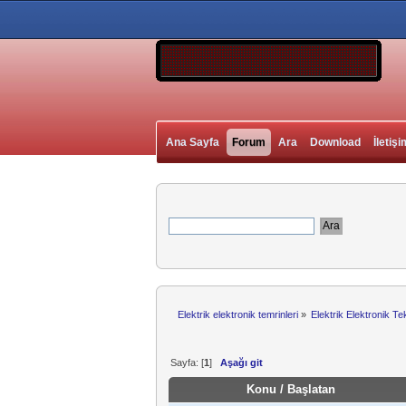
Ana Sayfa
Forum
Ara
Download
İletişi
Elektrik elektronik temrinleri
»
Elektrik Elektronik Te
Sayfa: [
1
]
Aşağı git
Konu
/
Başlatan