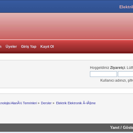
Elektri
m
Üyeler
Giriş Yap
Kayıt Ol
Hoşgeldiniz
Ziyaretçi
. Lüt
Kullanıcı adınızı, şif
knolojisi AlanÃ½ Temrinleri
»
Dersler
»
Elektrik Elektronik Ã–lÃ§me
Yanıt
/
Göst