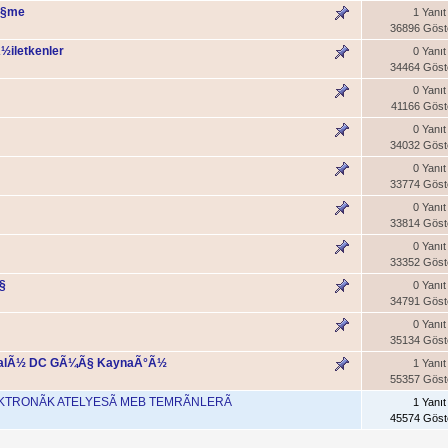
lÃ§me
1 Yanıt
36896 Göst
iletkenler
0 Yanıt
34464 Göst
0 Yanıt
41166 Göst
0 Yanıt
34032 Göst
0 Yanıt
33774 Göst
0 Yanıt
33814 Göst
0 Yanıt
33352 Göst
§
0 Yanıt
34791 Göst
0 Yanıt
35134 Göst
malÃ½ DC GÃ¼Ã§ KaynaÃ°Ã½
1 Yanıt
55357 Göst
EKTRONÃK ATELYESÃ MEB TEMRÃNLERÃ
1 Yanıt
45574 Göst