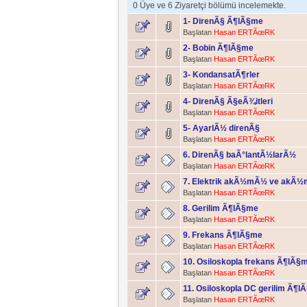
0 Üye ve 6 Ziyaretçi bölümü incelemekte.
1- DirenÃ§ Ã¶lÃ§me
Başlatan
Hasan ERTÃœRK
2- Bobin Ã¶lÃ§me
Başlatan
Hasan ERTÃœRK
3- KondansatÃ¶rler
Başlatan
Hasan ERTÃœRK
4- DirenÃ§ Ã§eÃ¾itleri
Başlatan
Hasan ERTÃœRK
5- AyarlÃ½ direnÃ§
Başlatan
Hasan ERTÃœRK
6. DirenÃ§ baÃ°lantÃ½larÃ½
Başlatan
Hasan ERTÃœRK
7. Elektrik akÃ½mÃ½ ve akÃ
Başlatan
Hasan ERTÃœRK
8. Gerilim Ã¶lÃ§me
Başlatan
Hasan ERTÃœRK
9. Frekans Ã¶lÃ§me
Başlatan
Hasan ERTÃœRK
10. Osiloskopla frekans Ã¶lÃ§
Başlatan
Hasan ERTÃœRK
11. Osiloskopla DC gerilim Ã¶l
Başlatan
Hasan ERTÃœRK