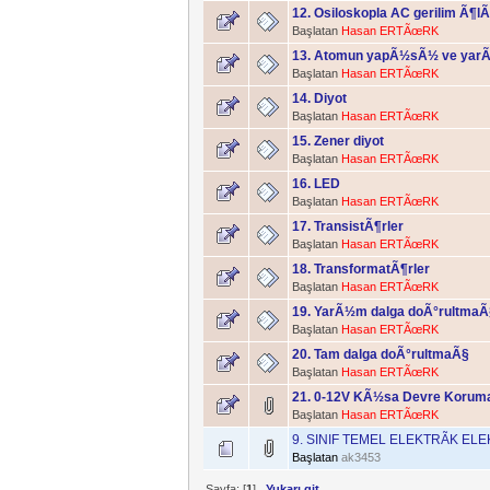
12. Osiloskopla AC gerilim Ã¶
Başlatan
Hasan ERTÃœRK
13. Atomun yapÃ½sÃ½ ve yarÃ½
Başlatan
Hasan ERTÃœRK
14. Diyot
Başlatan
Hasan ERTÃœRK
15. Zener diyot
Başlatan
Hasan ERTÃœRK
16. LED
Başlatan
Hasan ERTÃœRK
17. TransistÃ¶rler
Başlatan
Hasan ERTÃœRK
18. TransformatÃ¶rler
Başlatan
Hasan ERTÃœRK
19. YarÃ½m dalga doÃ°rultmaÃ
Başlatan
Hasan ERTÃœRK
20. Tam dalga doÃ°rultmaÃ§
Başlatan
Hasan ERTÃœRK
21. 0-12V KÃ½sa Devre Koru
Başlatan
Hasan ERTÃœRK
9. SINIF TEMEL ELEKTRÃK EL
Başlatan
ak3453
Sayfa: [
1
]
Yukarı git