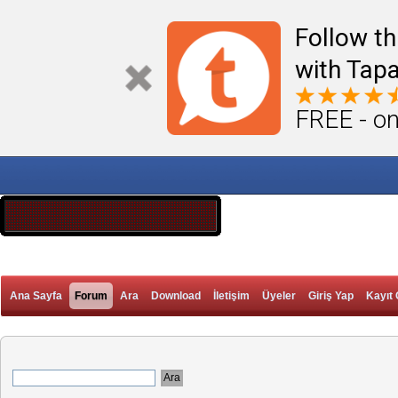
Follow th
with Tapa
FREE - on
Ana Sayfa
Forum
Ara
Download
İletişim
Üyeler
Giriş Yap
Kayıt 