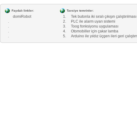
Faydalı linkler:
Tavsiye temrinler:
domiRobot
1.
Tek butonla iki sıralı çıkışın çalıştırılması
.
2.
PLC ile alarm uyarı sistemi
.
3.
Toog fonksiyonu uygulaması
.
4.
Otomobiller için çakar lamba
.
5.
Arduino ile yıldız üçgen ileri geri çalıştı