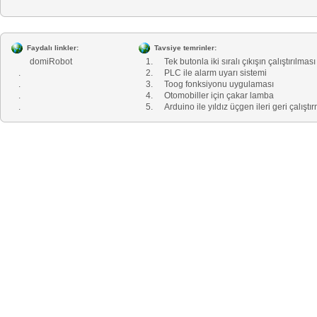
Faydalı linkler:
Tavsiye temrinler:
domiRobot
1.
Tek butonla iki sıralı çıkışın çalıştırılması
.
2.
PLC ile alarm uyarı sistemi
.
3.
Toog fonksiyonu uygulaması
.
4.
Otomobiller için çakar lamba
.
5.
Arduino ile yıldız üçgen ileri geri çalıştı