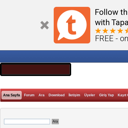
Follow th
with Tapa
FREE - on
Ana Sayfa
Forum
Ara
Download
İletişim
Üyeler
Giriş Yap
Kayıt 