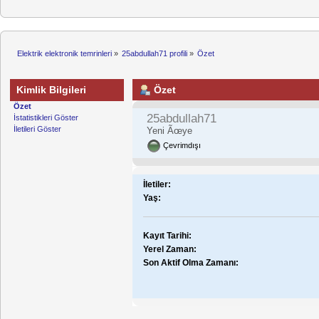
Elektrik elektronik temrinleri
»
25abdullah71 profili
»
Özet
Kimlik Bilgileri
Özet
Özet
25abdullah71
İstatistikleri Göster
İletileri Göster
Yeni Ãœye
Çevrimdışı
İletiler:
Yaş:
Kayıt Tarihi:
Yerel Zaman:
Son Aktif Olma Zamanı: